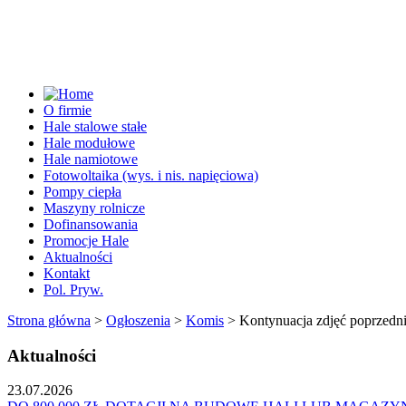
O firmie
Hale stalowe stałe
Hale modułowe
Hale namiotowe
Fotowoltaika (wys. i nis. napięciowa)
Pompy ciepła
Maszyny rolnicze
Dofinansowania
Promocje Hale
Aktualności
Kontakt
Pol. Pryw.
Strona główna
>
Ogłoszenia
>
Komis
>
Kontynuacja zdjęć poprzedni
Aktualności
23.07.2026