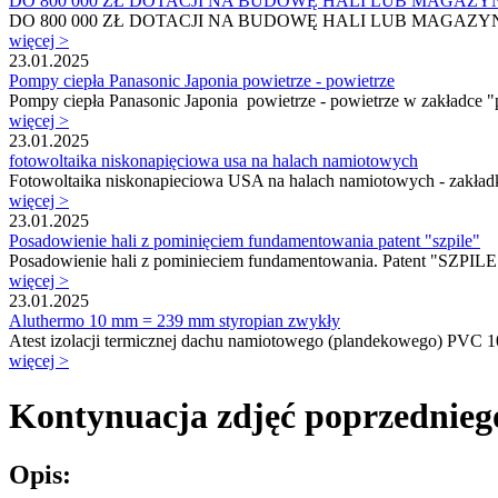
DO 800 000 ZŁ DOTACJI NA BUDOWĘ HALI LUB MAGAZY
DO 800 000 ZŁ DOTACJI NA BUDOWĘ HALI LUB MAGAZYNU Pla
więcej >
23.01.2025
Pompy ciepła Panasonic Japonia powietrze - powietrze
Pompy ciepła Panasonic Japonia powietrze - powietrze w zakładce "po
więcej >
23.01.2025
fotowoltaika niskonapięciowa usa na halach namiotowych
Fotowoltaika niskonapieciowa USA na halach namiotowych - zakładka 
więcej >
23.01.2025
Posadowienie hali z pominięciem fundamentowania patent "szpile"
Posadowienie hali z pominieciem fundamentowania. Patent "SZPILE"
więcej >
23.01.2025
Aluthermo 10 mm = 239 mm styropian zwykły
Atest izolacji termicznej dachu namiotowego (plandekowego) PVC 1
więcej >
Kontynuacja zdjęć poprzedniego
Opis: