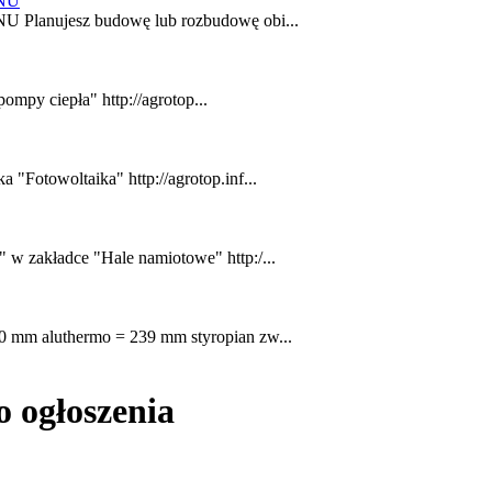
NU
nujesz budowę lub rozbudowę obi...
mpy ciepła" http://agrotop...
"Fotowoltaika" http://agrotop.inf...
 w zakładce "Hale namiotowe" http:/...
0 mm aluthermo = 239 mm styropian zw...
 ogłoszenia